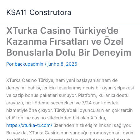
Ir
KSA11 Construtora
para
o
conteúdo
XTurka Casino Türkiye’de
Kazanma Fırsatları ve Özel
Bonuslarla Dolu Bir Deneyim
Por
backupadmin
/
junho 8, 2026
XTurka Casino Türkiye, hem yeni başlayanlar hem de
deneyimli bahisçiler için tasarlanmış geniş bir oyun yelpazesi
ve cazip bonus paketleri sunuyor. Platform, kullanıcı dostu
arayüzü, hızlı ödeme seçenekleri ve 7/24 canlı destek
hizmetiyle öne çıkıyor. Türkiye’deki oyuncuların en çok tercih
ettiği online casino sitelerinden biri olan XTurka,
https://xturka-tr.com/
üzerinden hızlı erişim imkanı sağlıyor.
Bu yazıda, XTurka Casino’nun sunduğu promosyonları, oyun