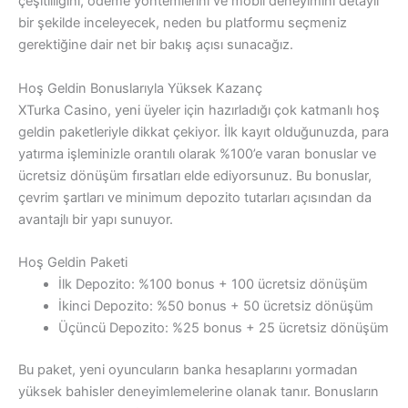
çeşitliliğini, ödeme yöntemlerini ve mobil deneyimini detaylı
bir şekilde inceleyecek, neden bu platformu seçmeniz
gerektiğine dair net bir bakış açısı sunacağız.
Hoş Geldin Bonuslarıyla Yüksek Kazanç
XTurka Casino, yeni üyeler için hazırladığı çok katmanlı hoş
geldin paketleriyle dikkat çekiyor. İlk kayıt olduğunuzda, para
yatırma işleminizle orantılı olarak %100’e varan bonuslar ve
ücretsiz dönüşüm fırsatları elde ediyorsunuz. Bu bonuslar,
çevrim şartları ve minimum depozito tutarları açısından da
avantajlı bir yapı sunuyor.
Hoş Geldin Paketi
İlk Depozito: %100 bonus + 100 ücretsiz dönüşüm
İkinci Depozito: %50 bonus + 50 ücretsiz dönüşüm
Üçüncü Depozito: %25 bonus + 25 ücretsiz dönüşüm
Bu paket, yeni oyuncuların banka hesaplarını yormadan
yüksek bahisler deneyimlemelerine olanak tanır. Bonusların