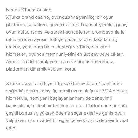
Neden XTurka Casino
XTurka brand casino, oyuncularına yenilikçi bir oyun
platformu sunarken, güvenli ve hızlı finansal işlemler, geniş
oyun kütüphanesi ve sürekli güncellenen promosyonlarla
rakiplerinden ayrışır. Türkiye pazarına özel tasarlanmış
arayüz, yerel para birimi desteği ve Türkçe müşteri
hizmetleri, oyuncu memnuniyetini en üst seviyeye çıkarır.
Ayrıca, sürekli olarak yeni oyun ve bonus eklenmesi,
platformun dinamik yapısını korur.
XTurka Casino Türkiye, https://xturka-tr.com/ üzerinden
sağladığı erişim kolaylığı, mobil uyumluluğu ve 7/24 destek
hizmetiyle, hem yeni başlayanlar hem de deneyimli
bahisçiler için ideal bir tercih oluşturur. Platformun sunduğu
çeşitli bonuslar, yüksek ödeme seçenekleri ve geniş oyun
yelpazesi, uzun vadeli bir eğlence ve kazanç deneyimi vaat
eder.