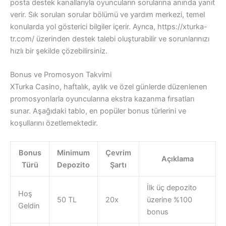
posta destek kanallarıyla oyuncuların sorularına anında yanıt
verir. Sık sorulan sorular bölümü ve yardım merkezi, temel
konularda yol gösterici bilgiler içerir. Ayrıca, https://xturka-
tr.com/ üzerinden destek talebi oluşturabilir ve sorunlarınızı
hızlı bir şekilde çözebilirsiniz.
Bonus ve Promosyon Takvimi
XTurka Casino, haftalık, aylık ve özel günlerde düzenlenen
promosyonlarla oyuncularına ekstra kazanma fırsatları
sunar. Aşağıdaki tablo, en popüler bonus türlerini ve
koşullarını özetlemektedir.
Bonus
Minimum
Çevrim
Açıklama
Türü
Depozito
Şartı
İlk üç depozito
Hoş
50 TL
20x
üzerine %100
Geldin
bonus