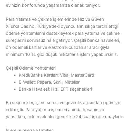
evinizin konforunda yaşamanıza olanak tanıyor.
Para Yatırma ve Çekme İşlemlerinde Hız ve Güven
XTurka Casino, Türkiye’deki oyuncuların sıkça tercih ettiği
ödeme yöntemlerini destekleyerek para yatırma ve çekme
süreçlerini sorunsuz hâle getiriyor. Çeşitli banka havaleleri,
ön ödemeli kartlar ve elektronik cüzdanlar aracılığıyla
minimum 10 TL gibi düşük miktarlarla işlem yapabilirsiniz.
Çeşitli Ödeme Yöntemleri
Kredi/Banka Kartları: Visa, MasterCard
E-Wallet: Papara, Skrill, Neteller
Banka Havalesi: Hızlı EFT seçenekleri
Bu seçenekler, işlem süresi ve güvenlik açısından optimize
edilmiştir. Para yatırma işlemleri anında hesabınıza
yansırken, çekim talepleri genellikle 24 saat içinde onaylanır.
İşlem Süreleri ve Limitler