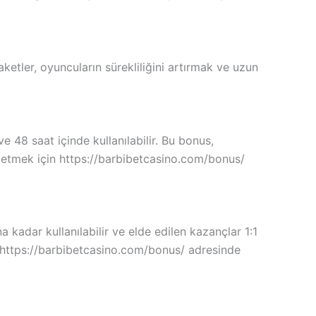
ketler, oyuncuların sürekliliğini artırmak ve uzun
e 48 saat içinde kullanılabilir. Bu bonus,
kip etmek için https://barbibetcasino.com/bonus/
kadar kullanılabilir ve elde edilen kazançlar 1:1
ler https://barbibetcasino.com/bonus/ adresinde