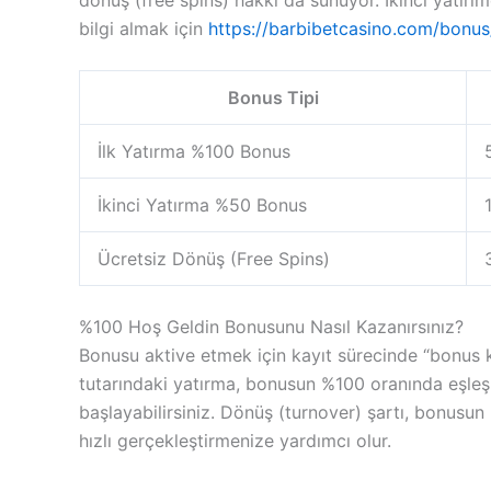
bilgi almak için
https://barbibetcasino.com/bonus
Bonus Tipi
İlk Yatırma %100 Bonus
İkinci Yatırma %50 Bonus
Ücretsiz Dönüş (Free Spins)
%100 Hoş Geldin Bonusunu Nasıl Kazanırsınız?
Bonusu aktive etmek için kayıt sürecinde “bonus k
tutarındaki yatırma, bonusun %100 oranında eşle
başlayabilirsiniz. Dönüş (turnover) şartı, bonusun
hızlı gerçekleştirmenize yardımcı olur.