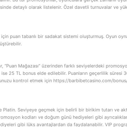
e detaylı olarak listelenir. Özel davetli turnuvalar ve yük
için puan tabanlı bir sadakat sistemi oluşturmuş. Oyun oynad
ştürebilir.
ar, “Puan Mağazası” üzerinden farklı seviyelerdeki promosyo
ise 25 TL bonus elde edilebilir. Puanların geçerlilik süresi
durumunuzu kontrol etmek için https://barbibetcasino.com/bon
atin. Seviyeye geçmek için belirli bir birikim tutarı ve akti
promosyon kodları ve doğum günü hediyeleri gibi ayrıcalıklar
iyeleri gibi lüks avantajlardan da faydalanabilir. VIP progr