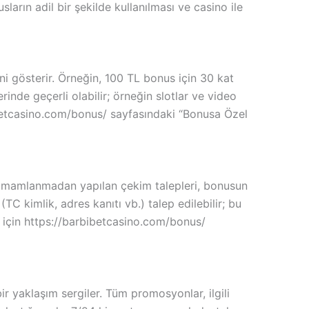
ların adil bir şekilde kullanılması ve casino ile
ini gösterir. Örneğin, 100 TL bonus için 30 kat
rinde geçerli olabilir; örneğin slotlar ve video
bibetcasino.com/bonus/ sayfasındaki “Bonusa Özel
 tamamlanmadan yapılan çekim talepleri, bonusun
C kimlik, adres kanıtı vb.) talep edilebilir; bu
ak için https://barbibetcasino.com/bonus/
r yaklaşım sergiler. Tüm promosyonlar, ilgili