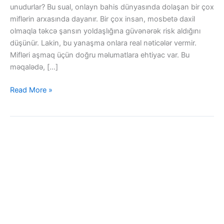
unudurlar? Bu sual, onlayn bahis dünyasında dolaşan bir çox
miflərin arxasında dayanır. Bir çox insan, mosbetə daxil
olmaqla təkcə şansın yoldaşlığına güvənərək risk aldığını
düşünür. Lakin, bu yanaşma onlara real nəticələr vermir.
Mifləri aşmaq üçün doğru məlumatlara ehtiyac var. Bu
məqalədə, […]
7
Read More »
mosbet
mifləri,
hansı
ki,
sizin
şansınızı
azaldır