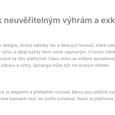
k neuvěřitelným výhrám a ex
designu, široké nabídky her a lákavých bonusů, které oslov
a výhru a dělají každý herní večer napínavým. V tomto člán
i právě na této platformě. Celou dobu se můžete spolehnou
o zábavu a výhry, Spinanga může být tím pravým místem.
á, je elegantní a přehledné rozhraní. Barvy jsou pečlivě 
v online kasinech noví, se rychle zorientují. Navíc je platfor