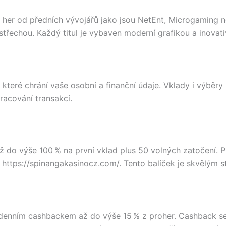
 her od předních vývojářů jako jsou NetEnt, Microgaming ne
řechou. Každý titul je vybaven moderní grafikou a inovativ
 které chrání vaše osobní a finanční údaje. Vklady i výběr
racování transakcí.
 do výše 100 % na první vklad plus 50 volných zatočení. Pro
 https://spinangakasinocz.com/. Tento balíček je skvělým s
denním cashbackem až do výše 15 % z proher. Cashback se 