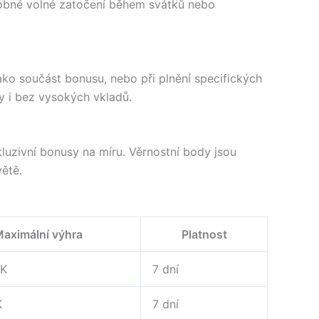
ásobné volné zatočení během svátků nebo
ako součást bonusu, nebo při plnění specifických
y i bez vysokých vkladů.
kluzivní bonusy na míru. Věrnostní body jsou
ětě.
aximální výhra
Platnost
ZK
7 dní
K
7 dní