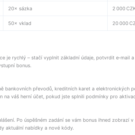
20× sázka
2 000 CZ
50× vklad
20 000 C
ace je rychlý – stačí vyplnit základní údaje, potvrdit e‑ma
vstupní bonus.
 bankovních převodů, kreditních karet a elektronických pe
na váš herní účet, pokud jste splnili podmínky pro aktivac
lášení. Po úspěšném zadání se vám bonus ihned zobrazí v p
dy aktuální nabídky a nové kódy.