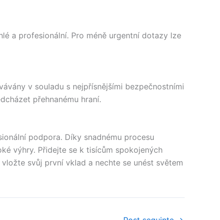
lé a profesionální. Pro méně urgentní dotazy lze
vávány v souladu s nejpřísnějšími bezpečnostními
ředcházet přehnanému hraní.
fesionální podpora. Díky snadnému procesu
ké výhry. Přidejte se k tisícům spokojených
 vložte svůj první vklad a nechte se unést světem