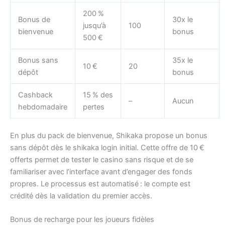
200 %
Bonus de
30x le
jusqu’à
100
bienvenue
bonus
500 €
Bonus sans
35x le
10 €
20
dépôt
bonus
Cashback
15 % des
–
Aucun
hebdomadaire
pertes
En plus du pack de bienvenue, Shikaka propose un bonus
sans dépôt dès le shikaka login initial. Cette offre de 10 €
offerts permet de tester le casino sans risque et de se
familiariser avec l’interface avant d’engager des fonds
propres. Le processus est automatisé : le compte est
crédité dès la validation du premier accès.
Bonus de recharge pour les joueurs fidèles