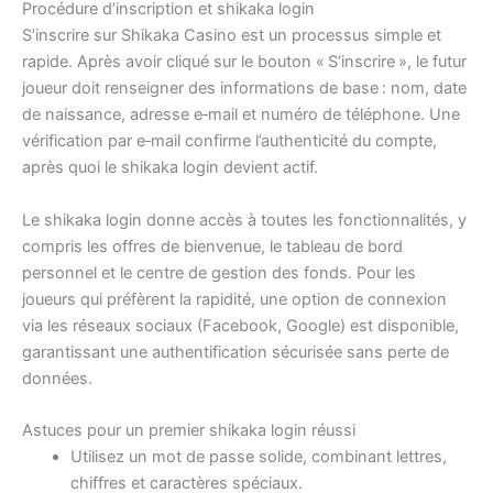
Procédure d’inscription et shikaka login
S’inscrire sur Shikaka Casino est un processus simple et
rapide. Après avoir cliqué sur le bouton « S’inscrire », le futur
joueur doit renseigner des informations de base : nom, date
de naissance, adresse e‑mail et numéro de téléphone. Une
vérification par e‑mail confirme l’authenticité du compte,
après quoi le shikaka login devient actif.
Le shikaka login donne accès à toutes les fonctionnalités, y
compris les offres de bienvenue, le tableau de bord
personnel et le centre de gestion des fonds. Pour les
joueurs qui préfèrent la rapidité, une option de connexion
via les réseaux sociaux (Facebook, Google) est disponible,
garantissant une authentification sécurisée sans perte de
données.
Astuces pour un premier shikaka login réussi
Utilisez un mot de passe solide, combinant lettres,
chiffres et caractères spéciaux.