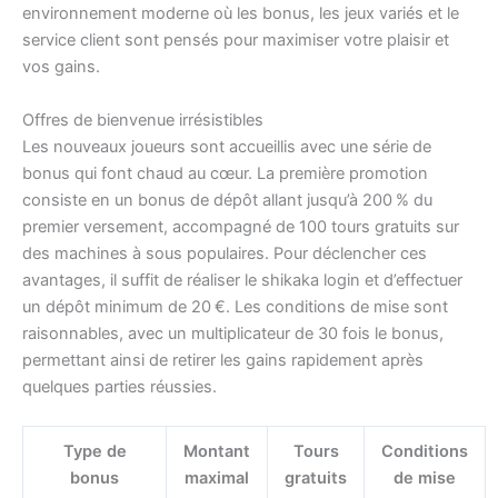
environnement moderne où les bonus, les jeux variés et le
service client sont pensés pour maximiser votre plaisir et
vos gains.
Offres de bienvenue irrésistibles
Les nouveaux joueurs sont accueillis avec une série de
bonus qui font chaud au cœur. La première promotion
consiste en un bonus de dépôt allant jusqu’à 200 % du
premier versement, accompagné de 100 tours gratuits sur
des machines à sous populaires. Pour déclencher ces
avantages, il suffit de réaliser le shikaka login et d’effectuer
un dépôt minimum de 20 €. Les conditions de mise sont
raisonnables, avec un multiplicateur de 30 fois le bonus,
permettant ainsi de retirer les gains rapidement après
quelques parties réussies.
Type de
Montant
Tours
Conditions
bonus
maximal
gratuits
de mise