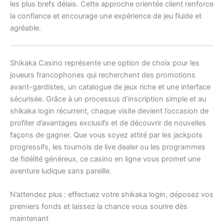
les plus brefs délais. Cette approche orientée client renforce
la confiance et encourage une expérience de jeu fluide et
agréable.
Shikaka Casino représente une option de choix pour les
joueurs francophones qui recherchent des promotions
avant-gardistes, un catalogue de jeux riche et une interface
sécurisée. Grâce à un processus d’inscription simple et au
shikaka login récurrent, chaque visite devient l’occasion de
profiter d’avantages exclusifs et de découvrir de nouvelles
façons de gagner. Que vous soyez attiré par les jackpots
progressifs, les tournois de live dealer ou les programmes
de fidélité généreux, ce casino en ligne vous promet une
aventure ludique sans pareille.
N’attendez plus : effectuez votre shikaka login, déposez vos
premiers fonds et laissez la chance vous sourire dès
maintenant