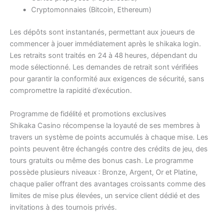
Cryptomonnaies (Bitcoin, Ethereum)
Les dépôts sont instantanés, permettant aux joueurs de
commencer à jouer immédiatement après le shikaka login.
Les retraits sont traités en 24 à 48 heures, dépendant du
mode sélectionné. Les demandes de retrait sont vérifiées
pour garantir la conformité aux exigences de sécurité, sans
compromettre la rapidité d’exécution.
Programme de fidélité et promotions exclusives
Shikaka Casino récompense la loyauté de ses membres à
travers un système de points accumulés à chaque mise. Les
points peuvent être échangés contre des crédits de jeu, des
tours gratuits ou même des bonus cash. Le programme
possède plusieurs niveaux : Bronze, Argent, Or et Platine,
chaque palier offrant des avantages croissants comme des
limites de mise plus élevées, un service client dédié et des
invitations à des tournois privés.