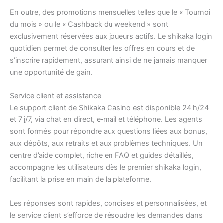
En outre, des promotions mensuelles telles que le « Tournoi
du mois » ou le « Cashback du weekend » sont
exclusivement réservées aux joueurs actifs. Le shikaka login
quotidien permet de consulter les offres en cours et de
s’inscrire rapidement, assurant ainsi de ne jamais manquer
une opportunité de gain.
Service client et assistance
Le support client de Shikaka Casino est disponible 24 h/24
et 7 j/7, via chat en direct, e‑mail et téléphone. Les agents
sont formés pour répondre aux questions liées aux bonus,
aux dépôts, aux retraits et aux problèmes techniques. Un
centre d’aide complet, riche en FAQ et guides détaillés,
accompagne les utilisateurs dès le premier shikaka login,
facilitant la prise en main de la plateforme.
Les réponses sont rapides, concises et personnalisées, et
le service client s’efforce de résoudre les demandes dans