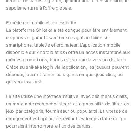
keno et de cartes à gratter, ajoutant une dimension ludique
supplémentaire à l’offre globale.
Expérience mobile et accessibilité
La plateforme Shikaka a été conçue pour être entièrement
responsive, garantissant une navigation fluide sur
smartphone, tablette et ordinateur. L’application mobile
disponible sur Android et iOS offre un accès instantané aux
mêmes promotions, bonus et jeux que la version desktop.
Grâce au shikaka login via l’application, les joueurs peuvent
déposer, jouer et retirer leurs gains en quelques clics, où
qu’ils se trouvent.
Le site utilise une interface intuitive, avec des menus clairs,
un moteur de recherche intégré et la possibilité de filtrer les
jeux par catégorie, fournisseur ou popularité. La vitesse de
chargement est optimisée, évitant les temps d’attente qui
pourraient interrompre le flux des parties.