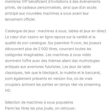
membres VIP bénéficient d’invitations à des événements
privés, de cadeaux personnalisés, ainsi que d’un accès
anticipé aux nouvelles machines à sous avant leur
lancement officiel.
Catalogue de jeux : machines à sous, tables et jeux en direct
Le cœur d’un casino en ligne repose sur la variété et la
qualité de son catalogue. Sur pawnbet-fr.com, les joueurs
découvrent plus de 2 000 titres, couvrant toutes les
catégories imaginables. Les machines à sous vidéo
dominent l’offre avec des thèmes allant des mythologies
antiques aux aventures futuristes. Les jeux de table
classiques, tels que le blackjack, la roulette et le baccarat,
sont également présents en version live, où de vrais
croupiers animent les parties en temps réel via streaming
HD.
Sélection de machines à sous populaires
Parmi les titres les plus joués, on retrouve :