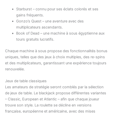
Starburst – connu pour ses éclats colorés et ses
gains fréquents.
Gonzo’s Quest – une aventure avec des
multiplicateurs ascendants.
Book of Dead – une machine à sous égyptienne aux
tours gratuits lucratifs.
Chaque machine à sous propose des fonctionnalités bonus
uniques, telles que des jeux à choix multiples, des re-spins
et des multiplicateurs, garantissant une expérience toujours
renouvelée.
Jeux de table classiques
Les amateurs de stratégie seront comblés par la sélection
de jeux de table. Le blackjack propose différentes variantes
– Classic, European et Atlantic – afin que chaque joueur
trouve son style. La roulette se décline en versions
française, européenne et américaine, avec des mises