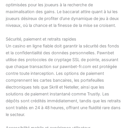
optimisées pour les joueurs à la recherche de
maximalisation des gains. Le baccarat attire quant à lui les
joueurs désireux de profiter d’une dynamique de jeu à deux
niveaux, où la chance et la finesse de la mise se croisent.
Sécurité, paiement et retraits rapides
Un casino en ligne fiable doit garantir la sécurité des fonds
et la confidentialité des données personnelles. Pawnbet
utilise des protocoles de cryptage SSL de pointe, assurant
que chaque transaction sur pawnbet-fr.com est protégée
contre toute interception. Les options de paiement
comprennent les cartes bancaires, les portefeuilles
électroniques tels que Skrill et Neteller, ainsi que les
solutions de paiement instantané comme Trustly. Les
dépôts sont crédités immédiatement, tandis que les retraits
sont traités en 24 à 48 heures, offrant une fluidité rare dans
le secteur.