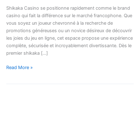
Shikaka Casino se positionne rapidement comme le brand
casino qui fait la différence sur le marché francophone. Que
vous soyez un joueur chevronné à la recherche de
promotions généreuses ou un novice désireux de découvrir
les joies du jeu en ligne, cet espace propose une expérience
complète, sécurisée et incroyablement divertissante. Dès le
premier shikaka […]
Shikaka
Read More »
Casino
vous
ouvre
les
portes
d’un
univers
où
chaque